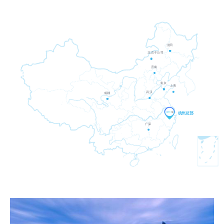
沈阳
北京子公司
济南
南京
上海
武汉
成都
杭州总部
广深