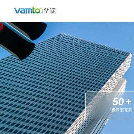
数据分类分级
数据安全合规检查
数据防泄漏
50
+
文档安全
世界五百强
终端安全管理