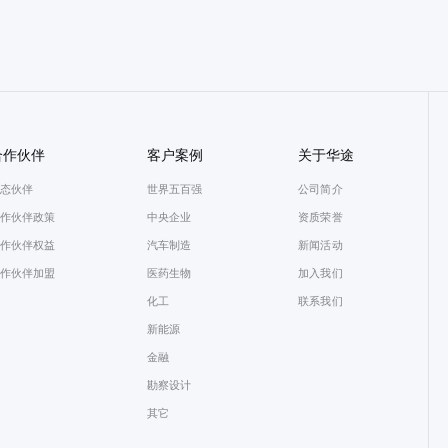
合作伙伴
客户案例
关于华途
态伙伴
世界五百强
公司简介
作伙伴政策
中央企业
资质荣誉
作伙伴权益
汽车制造
新闻活动
作伙伴加盟
医药生物
加入我们
化工
联系我们
新能源
金融
勘察设计
其它