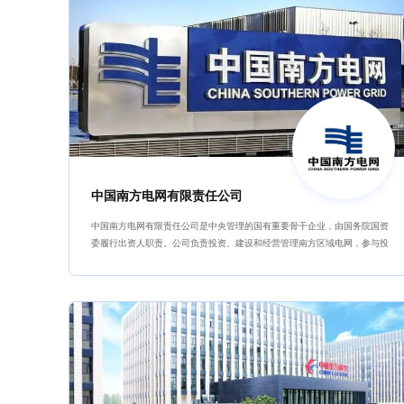
中国南方电网有限责任公司
中国南方电网有限责任公司是中央管理的国有重要骨干企业，由国务院国资
委履行出资人职责。公司负责投资、建设和经营管理南方区域电网，参与投
资、建设和经营相关的跨区域输变电和联网工程，为广东、广西、云南、贵
州、海南五省区和港澳地区提供电力供应服务保障；从事电力购销业务，负
责电力交易与调度；从事国内外投融资业务；自主开展外贸流通经营、国际
合作、对外工程承包和对外劳务合作等业务。