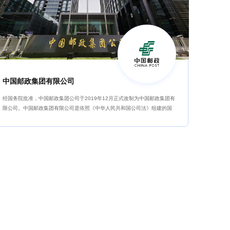
中国邮政集团有限公司
经国务院批准，中国邮政集团公司于2019年12月正式改制为中国邮政集团有
限公司。中国邮政集团有限公司是依照《中华人民共和国公司法》组建的国
有独资公司，公司不设股东会，由财政部依据国家法律、行政法规等规定代
表国务院履行出资人职责，公司设立党组、董事会、经理层。公司依法经