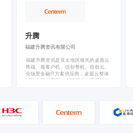
升腾
福建升腾资讯有限公司
福建升腾资讯是亚太地区领先的桌面云
化
终端、瘦客户机、信创整机、信创云、
集
全场景金融IT方案供应商，桌面云整体
布
解决方案供应商，全球领先的商用设备
升
及数字化场景解决方案提供商。成立至
有
今，升腾始终秉承“创新升华价值，诚信
等
腾飞事业”的经营理念，将“自主研发”作
提
为企业发展的基石，在创新路上稳健前
互
行。
算
及